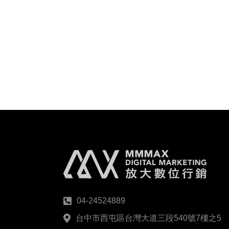
04-24524889
台中市西屯區台灣大道三段540號7樓之5